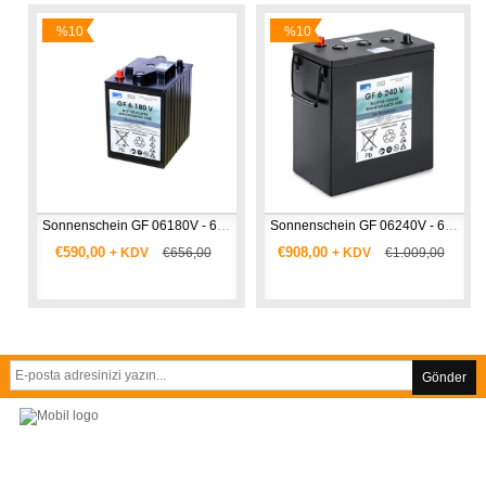
%10
%10
İndirim
İndirim
ü
Sonnenschein GF 06180V - 6V 180 Ah Akü
Sonnenschein GF 06240V - 6V 240 Ah Akü
€590,00
€908,00
+ KDV
€656,00
+ KDV
€1.009,00
Gönder