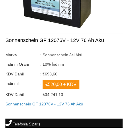
Sonnenschein GF 12076V - 12V 76 Ah Akü
Marka
:
Sonnenschein Jel Akü
İndirim Oranı
:
10
%
İndirim
KDV Dahil
:
€693,60
İndirimli
:
€520,00
+ KDV
KDV Dahil
:
₺34.241,13
Sonnenschein GF 12076V - 12V 76 Ah Akü
Telefonla Sipariş