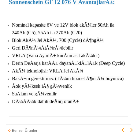
Sonnenschein GF 12 076 V AvantajlarÄ±:
Nominal kapasite 6V ve 12V blok akÃ¼ler 50Ah ila
240Ah (C5), 55Ah ila 270Ah (C20)
Blok AkÃ¼ Jel AkÃ¼, 700 (Cycle) dÃ¶ngÃ¼
Geri DÃ¶nÃ¼ÅtÃ¼rÃ¼lebilir
VRLA (Vana AyarlÄ± kurÅun asit akÃ¼ler)
Derin DeÅarja karÅÄ± dayanÄ±klÄ±lÄ±k (Deep Cycle)
AkÃ¼ teknolojisi: VRLA Jel AkÃ¼
BakÄ±m gerektirmez (TÃ¼m hizmet Ã¶mrÃ¼ boyunca)
Ãok yÃ¼ksek iÃ§ gÃ¼venlik
SaÄlam ve gÃ¼venilir
DÃ¼ÅÃ¼k dahili deÅarj oranÄ±
Benzer Ürünler