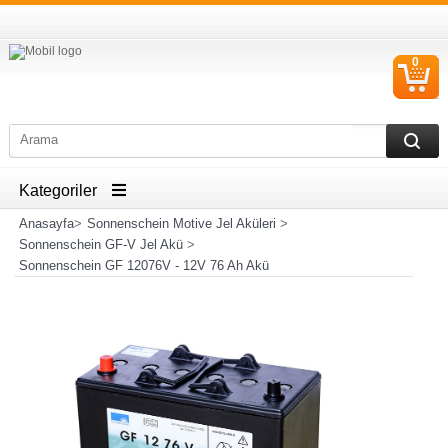
0
S
Ü
Kategoriler
Anasayfa
>
Sonnenschein Motive Jel Aküleri
>
Sonnenschein GF-V Jel Akü
>
Sonnenschein GF 12076V - 12V 76 Ah Akü