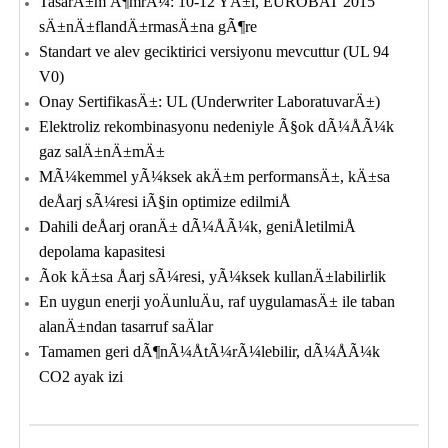
TasarÄ±m Ã¶mrÃ¼: 10-12 YÄ±l, EUROBAT 2015
sÄ±nÄ±flandÄ±rmasÄ±na gÃ¶re
Standart ve alev geciktirici versiyonu mevcuttur (UL 94
V0)
Onay SertifikasÄ±: UL (Underwriter LaboratuvarÄ±)
Elektroliz rekombinasyonu nedeniyle Ã§ok dÃ¼ÅÃ¼k
gaz salÄ±nÄ±mÄ±
MÃ¼kemmel yÃ¼ksek akÄ±m performansÄ±, kÄ±sa
deÅarj sÃ¼resi iÃ§in optimize edilmiÅ
Dahili deÅarj oranÄ± dÃ¼ÅÃ¼k, geniÅletilmiÅ
depolama kapasitesi
Ãok kÄ±sa Åarj sÃ¼resi, yÃ¼ksek kullanÄ±labilirlik
En uygun enerji yoÄunluÄu, raf uygulamasÄ± ile taban
alanÄ±ndan tasarruf saÄlar
Tamamen geri dÃ¶nÃ¼ÅtÃ¼rÃ¼lebilir, dÃ¼ÅÃ¼k
CO2 ayak izi