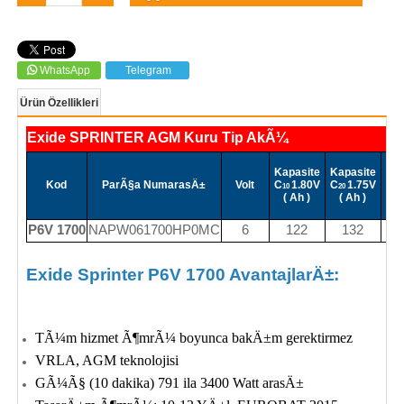
WhatsApp
Telegram
Ürün Özellikleri
Exide SPRINTER AGM Kuru Tip AkÃ¼
G
Kapasite
Kapasite
1
Kod
ParÃ§a NumarasÄ±
Volt
C
1.80V
C
1.75V
1.6
10
20
( Ah )
( Ah )
2
W/
P6V 1700
NAPW061700HP0MC
6
122
132
2
Exide Sprinter P6V 1700 AvantajlarÄ±:
TÃ¼m hizmet Ã¶mrÃ¼ boyunca bakÄ±m gerektirmez
VRLA, AGM teknolojisi
GÃ¼Ã§ (10 dakika) 791 ila 3400 Watt arasÄ±