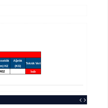
kseklik
Ağırlık
Teknik Veri
m) H2
(KG)
402
İndir