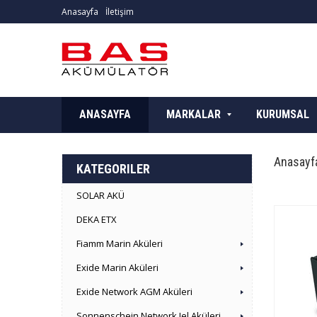
Anasayfa
İletişim
ANASAYFA
MARKALAR
KURUMSAL
Anasayf
KATEGORILER
SOLAR AKÜ
DEKA ETX
Fiamm Marin Aküleri
Exide Marin Aküleri
Exide Network AGM Aküleri
Sonnenschein Network Jel Aküleri