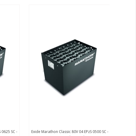
5 SC -
Exide Marathon Classic 80V 04 EPzS 0500 SC -
Exide Marath