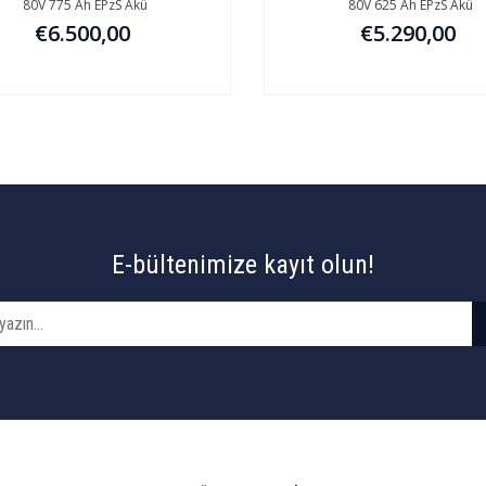
80V 775 Ah EPzS Akü
80V 625 Ah EPzS Akü
€6.500,00
€5.290,00
E-bültenimize kayıt olun!