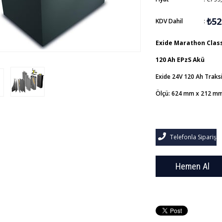
₺52
KDV Dahil
:
Exide Marathon Classi
120 Ah EPzS Akü
Exide 24V 120 Ah Traks
Ölçü: 624 mm x 212 m
Telefonla Sipariş