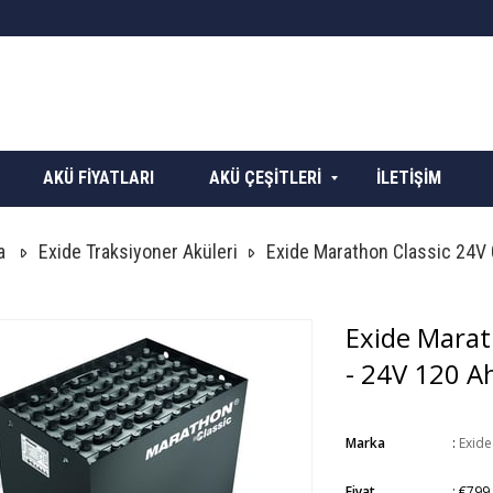
AKÜ FİYATLARI
AKÜ ÇEŞİTLERİ
İLETİŞİM
a
Exide Traksiyoner Aküleri
Exide Marathon Classic 24V
Exide Marat
- 24V 120 A
Marka
:
Exide
Fiyat
:
€799