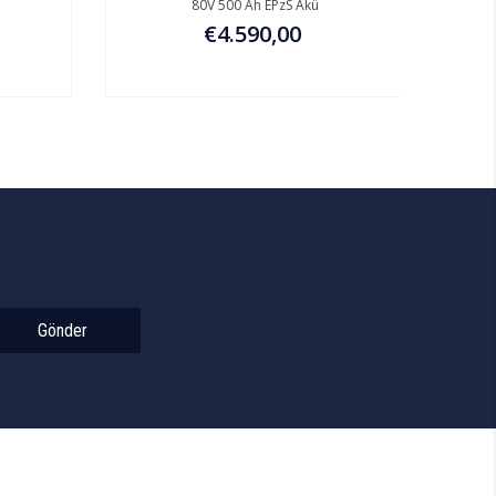
80V 500 Ah EPzS Akü
€4.590,00
Gönder