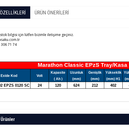
ÖZELLIKLERI
ÜRÜN ÖNERILERI
 stok bilgisi için lütfen bizimle iletişime geçiniz.
saku.com.tr
 306 71 74
Marathon Classic EPzS Tray/Kasa
Kapasite
Uzunluk
Genişlik
Yükseklik
Yü
Exide Kod
Volt
( Ah )
(mm)
(mm)
(mm) H1
(m
 02 EPZS 0120 SC
24
120
624
212
402
 Ürünler