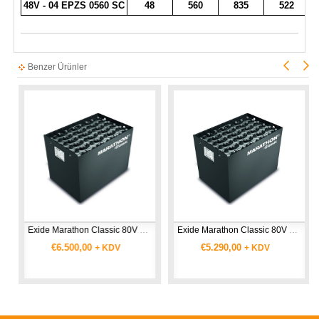
48V - 04 EPZS 0560 SC
48
560
835
522
Benzer Ürünler
Exide Marathon Classic 80V 05 EPzS 0775 SC - 80V 775 Ah EPzS Akü
Exide Marathon Classic 80V 05 EPzS 0625 SC - 80V 625 Ah EPzS Akü
€6.500,00
€5.290,00
+ KDV
+ KDV