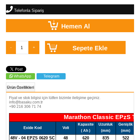
Telefonla Sipariş
WhatsApp
Telegram
Ürün Özellikleri
Fiyat ve stok bilgisi için lütfen bizimle iletişime geçiniz.
info@basaku.com.tr
+90 216 306 71 74
Marathon Classic EPzS Tr
Kapasite
Uzunluk
Genişlik
Y
Exide Kod
Volt
( Ah )
(mm)
(mm)
48V - 04 EPZS 0620 SC
48
620
835
522