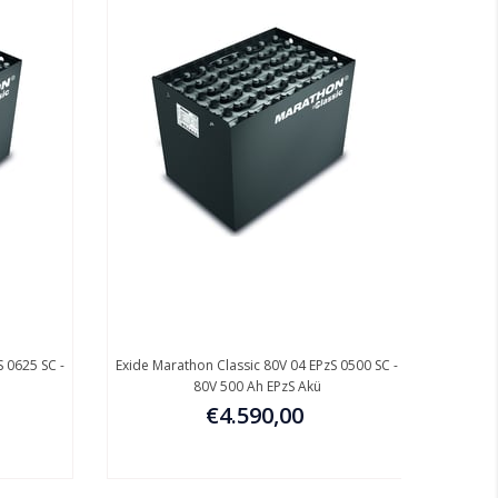
625 SC -
Exide Marathon Classic 80V 04 EPzS 0500 SC -
Exide Mara
80V 500 Ah EPzS Akü
€4.590,00