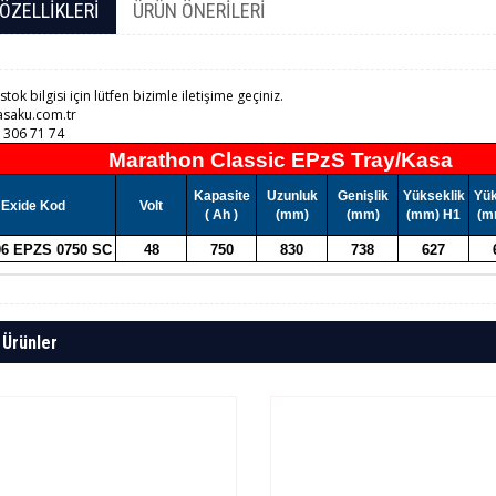
ÖZELLIKLERI
ÜRÜN ÖNERILERI
 stok bilgisi için lütfen bizimle iletişime geçiniz.
saku.com.tr
 306 71 74
Marathon Classic EPzS Tray/Kasa
Kapasite
Uzunluk
Genişlik
Yükseklik
Yük
Exide Kod
Volt
( Ah )
(mm)
(mm)
(mm) H1
(m
06 EPZS 0750 SC
48
750
830
738
627
 Ürünler