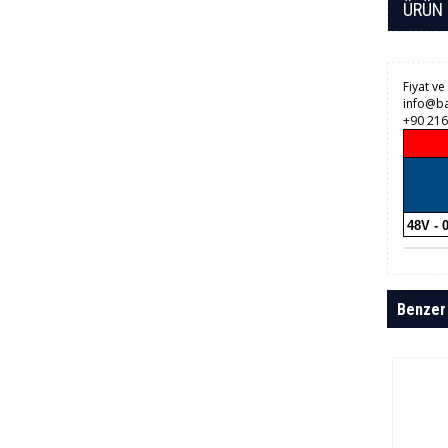
ÜRÜN 
Fiyat ve
info@ba
+90 216
48V - 
Benzer