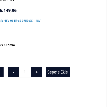
6.149,96
c 48V 06 EPzS 0750 SC - 48V
m x 627 mm