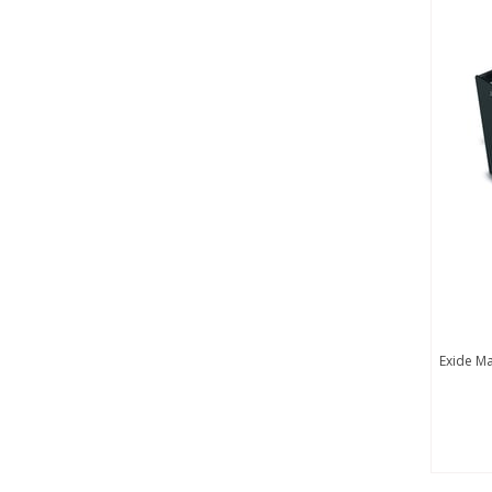
Exide Marathon Classic 80V 04 EPzS 0620 SC -
Exide Marat
80V 620 Ah EPzS Akü
€5.350,00