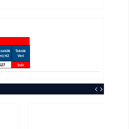
seklik
Teknik
m) H2
Veri
627
İndir