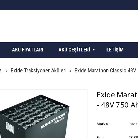
AKÜ FİYATLARI
AKÜ ÇEŞİTLERİ
İLETİŞİM
a
Exide Traksiyoner Aküleri
Exide Marathon Classic 48V
Exide Marat
- 48V 750 A
Marka
:
Exide
Fiyat
:
€3.89