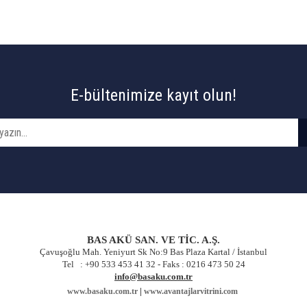
E-bültenimize kayıt olun!
BAS AKÜ SAN. VE TİC. A.Ş.
Çavuşoğlu Mah. Yeniyurt Sk No:9 Bas Plaza Kartal / İstanbul
Tel : +90 533 453 41 32 -
Faks : 0216 473 50 24
info@basaku.com.tr
|
www.basaku.com.tr
www.avantajlarvitrini.com