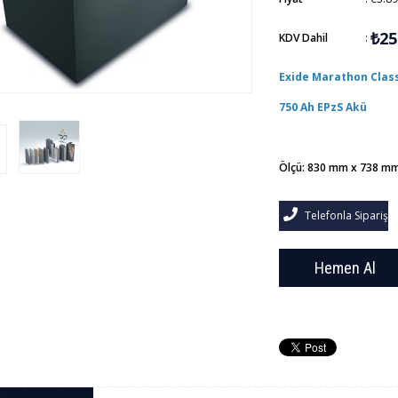
₺25
KDV Dahil
:
Exide Marathon Classi
750 Ah EPzS Akü
Ölçü: 830 mm x 738 m
Telefonla Sipariş